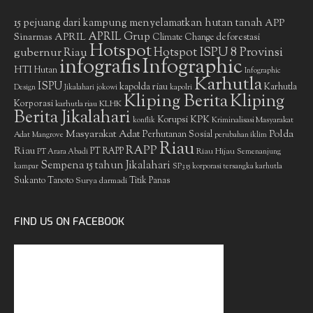
15 pejuang dari kampung menyelamatkan hutan tanah
APP
APRIL Grup
Sinarmas
APRIL
deforestasi
Climate Change
Hotspot
gubernur Riau
Hotspot ISPU 8 Provinsi
infografis
Infographic
HTI
Hutan
Infographic
Karhutla
ISPU
kapolda riau
Karhutla
Design
Jikalahari
jokowi
kapolri
Kliping Berita
Kliping
Korporasi
KLHK
karhutla riau
Berita Jikalahari
Korupsi
KPK
Kriminalisasi Masyarakat
konflik
Masyarakat Adat
Polda
Perhutanan Sosial
Adat
Mangrove
perubahan iklim
Riau
RAPP
Riau
PT RAPP
Riau Hijau
PT Arara Abadi
Semenanjung
Sempena 15 tahun Jikalahari
kampar
SP3 15 korporasi tersangka karhutla
Sukanto Tanoto
Surya darmadi
Titik Panas
FIND US ON FACEBOOK