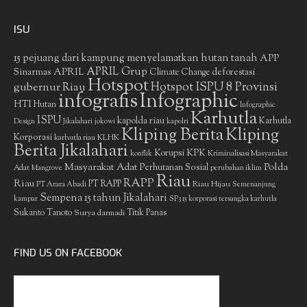
ISU
15 pejuang dari kampung menyelamatkan hutan tanah
APP
APRIL Grup
Sinarmas
APRIL
deforestasi
Climate Change
Hotspot
gubernur Riau
Hotspot ISPU 8 Provinsi
infografis
Infographic
HTI
Hutan
Infographic
Karhutla
ISPU
kapolda riau
Karhutla
Design
Jikalahari
jokowi
kapolri
Kliping Berita
Kliping
Korporasi
KLHK
karhutla riau
Berita Jikalahari
Korupsi
KPK
Kriminalisasi Masyarakat
konflik
Masyarakat Adat
Polda
Perhutanan Sosial
Adat
Mangrove
perubahan iklim
Riau
RAPP
Riau
PT RAPP
Riau Hijau
PT Arara Abadi
Semenanjung
Sempena 15 tahun Jikalahari
kampar
SP3 15 korporasi tersangka karhutla
Sukanto Tanoto
Surya darmadi
Titik Panas
FIND US ON FACEBOOK