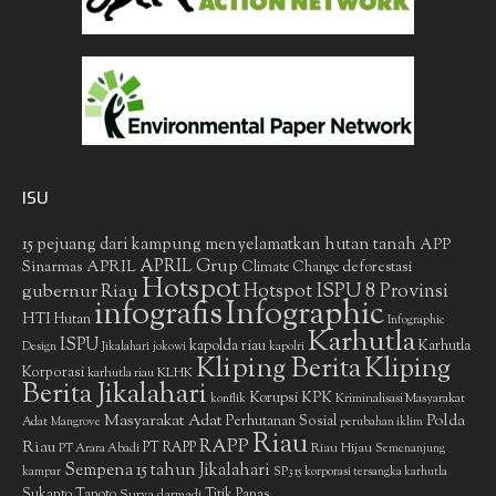
ISU
15 pejuang dari kampung menyelamatkan hutan tanah
APP
APRIL Grup
Sinarmas
APRIL
deforestasi
Climate Change
Hotspot
gubernur Riau
Hotspot ISPU 8 Provinsi
infografis
Infographic
HTI
Hutan
Infographic
Karhutla
ISPU
kapolda riau
Karhutla
Design
Jikalahari
jokowi
kapolri
Kliping Berita
Kliping
Korporasi
KLHK
karhutla riau
Berita Jikalahari
Korupsi
KPK
Kriminalisasi Masyarakat
konflik
Masyarakat Adat
Polda
Perhutanan Sosial
Adat
Mangrove
perubahan iklim
Riau
RAPP
Riau
PT RAPP
Riau Hijau
PT Arara Abadi
Semenanjung
Sempena 15 tahun Jikalahari
kampar
SP3 15 korporasi tersangka karhutla
Sukanto Tanoto
Surya darmadi
Titik Panas