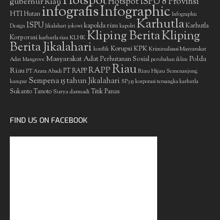
Hotspot
gubernur Riau
Hotspot ISPU 8 Provinsi
infografis
Infographic
HTI
Hutan
Infographic
Karhutla
ISPU
kapolda riau
Karhutla
Design
Jikalahari
jokowi
kapolri
Kliping Berita
Kliping
Korporasi
KLHK
karhutla riau
Berita Jikalahari
Korupsi
KPK
Kriminalisasi Masyarakat
konflik
Masyarakat Adat
Polda
Perhutanan Sosial
Adat
Mangrove
perubahan iklim
Riau
RAPP
Riau
PT RAPP
Riau Hijau
PT Arara Abadi
Semenanjung
Sempena 15 tahun Jikalahari
kampar
SP3 15 korporasi tersangka karhutla
Sukanto Tanoto
Surya darmadi
Titik Panas
FIND US ON FACEBOOK