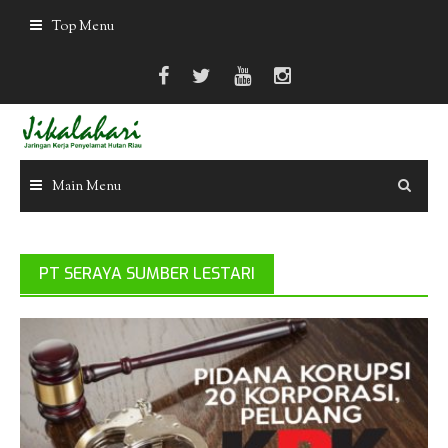
Skip
Top Menu
to
content
Main Menu
PT SERAYA SUMBER LESTARI