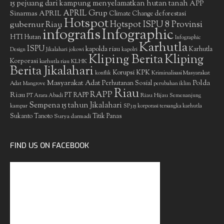
15 pejuang dari kampung menyelamatkan hutan tanah
APP
APRIL Grup
Sinarmas
APRIL
deforestasi
Climate Change
Hotspot
gubernur Riau
Hotspot ISPU 8 Provinsi
infografis
Infographic
HTI
Hutan
Infographic
Karhutla
ISPU
kapolda riau
Karhutla
Design
Jikalahari
jokowi
kapolri
Kliping Berita
Kliping
Korporasi
KLHK
karhutla riau
Berita Jikalahari
Korupsi
KPK
Kriminalisasi Masyarakat
konflik
Masyarakat Adat
Polda
Perhutanan Sosial
Adat
Mangrove
perubahan iklim
Riau
RAPP
Riau
PT RAPP
Riau Hijau
PT Arara Abadi
Semenanjung
Sempena 15 tahun Jikalahari
kampar
SP3 15 korporasi tersangka karhutla
Sukanto Tanoto
Surya darmadi
Titik Panas
FIND US ON FACEBOOK