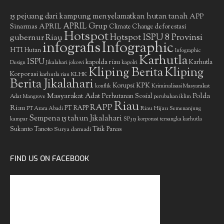
15 pejuang dari kampung menyelamatkan hutan tanah
APP
APRIL Grup
Sinarmas
APRIL
deforestasi
Climate Change
Hotspot
gubernur Riau
Hotspot ISPU 8 Provinsi
infografis
Infographic
HTI
Hutan
Infographic
Karhutla
ISPU
kapolda riau
Karhutla
Design
Jikalahari
jokowi
kapolri
Kliping Berita
Kliping
Korporasi
KLHK
karhutla riau
Berita Jikalahari
Korupsi
KPK
Kriminalisasi Masyarakat
konflik
Masyarakat Adat
Polda
Perhutanan Sosial
Adat
Mangrove
perubahan iklim
Riau
RAPP
Riau
PT RAPP
Riau Hijau
PT Arara Abadi
Semenanjung
Sempena 15 tahun Jikalahari
kampar
SP3 15 korporasi tersangka karhutla
Sukanto Tanoto
Surya darmadi
Titik Panas
FIND US ON FACEBOOK