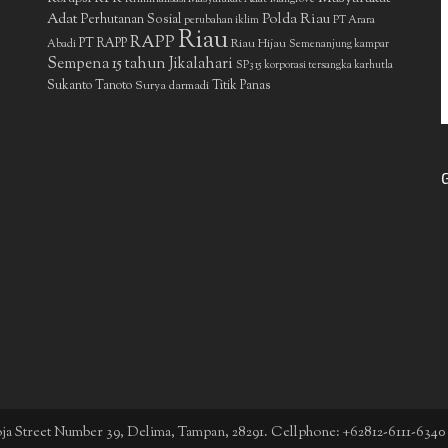
Adat
Polda Riau
Perhutanan Sosial
perubahan iklim
PT Arara
Riau
RAPP
PT RAPP
Riau Hijau
Abadi
Semenanjung kampar
Sempena 15 tahun Jikalahari
SP3 15 korporasi tersangka karhutla
Sukanto Tanoto
Surya darmadi
Titik Panas
boja Street Number 39, Delima, Tampan, 28291. Cellphone: +62812-6111-6340