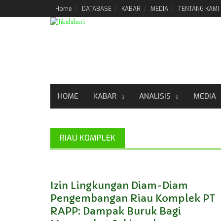
Skip
Home
DATABASE
KABAR
MEDIA
TENTANG KAMI
to
content
HOME
KABAR
ANALISIS
MEDIA
RIAU KOMPLEK
Izin Lingkungan Diam-Diam
Pengembangan Riau Komplek PT
RAPP: Dampak Buruk Bagi