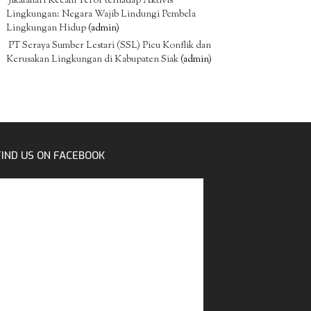
Jikalahari Kecam Teror terhadap Aktivis
Lingkungan: Negara Wajib Lindungi Pembela
Lingkungan Hidup
(admin)
PT Seraya Sumber Lestari (SSL) Picu Konflik dan
Kerusakan Lingkungan di Kabupaten Siak
(admin)
FIND US ON FACEBOOK