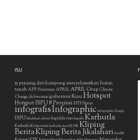
ISU
15 pejuang dari kampung menyelamatkan hutan
APRIL Grup
tanah
APP Sinarmas
APRIL
Climate
Hotspot
gubernur Riau
deforestasi
Change
Hotspot ISPU 8 Provinsi
HTI
Hutan
infografis
Infographic
Infographic Design
Karhutla
ISPU
kapolda riau
Jikalahari
jokowi
kapolri
Kliping
Karhutla Korporasi
KLHK
karhutla riau
Berita
Kliping Berita Jikalahari
konflik
Masyarakat
Korupsi
KPK
Kriminalisasi Masyarakat Adat
Mangrove