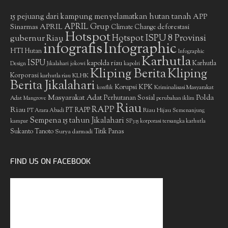
15 pejuang dari kampung menyelamatkan hutan tanah
APP
APRIL Grup
Sinarmas
APRIL
deforestasi
Climate Change
Hotspot
gubernur Riau
Hotspot ISPU 8 Provinsi
infografis
Infographic
HTI
Hutan
Infographic
Karhutla
ISPU
kapolda riau
Karhutla
Design
Jikalahari
jokowi
kapolri
Kliping Berita
Kliping
Korporasi
KLHK
karhutla riau
Berita Jikalahari
Korupsi
KPK
Kriminalisasi Masyarakat
konflik
Masyarakat Adat
Polda
Perhutanan Sosial
Adat
Mangrove
perubahan iklim
Riau
RAPP
Riau
PT RAPP
Riau Hijau
PT Arara Abadi
Semenanjung
Sempena 15 tahun Jikalahari
kampar
SP3 15 korporasi tersangka karhutla
Sukanto Tanoto
Surya darmadi
Titik Panas
FIND US ON FACEBOOK