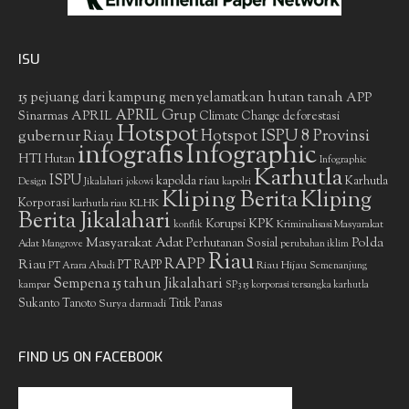
ISU
15 pejuang dari kampung menyelamatkan hutan tanah
APP
APRIL Grup
Sinarmas
APRIL
deforestasi
Climate Change
Hotspot
gubernur Riau
Hotspot ISPU 8 Provinsi
infografis
Infographic
HTI
Hutan
Infographic
Karhutla
ISPU
kapolda riau
Karhutla
Design
Jikalahari
jokowi
kapolri
Kliping Berita
Kliping
Korporasi
KLHK
karhutla riau
Berita Jikalahari
Korupsi
KPK
Kriminalisasi Masyarakat
konflik
Masyarakat Adat
Polda
Perhutanan Sosial
Adat
Mangrove
perubahan iklim
Riau
RAPP
Riau
PT RAPP
Riau Hijau
PT Arara Abadi
Semenanjung
Sempena 15 tahun Jikalahari
kampar
SP3 15 korporasi tersangka karhutla
Sukanto Tanoto
Surya darmadi
Titik Panas
FIND US ON FACEBOOK