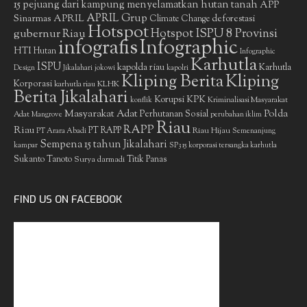
15 pejuang dari kampung menyelamatkan hutan tanah
APP
APRIL Grup
Sinarmas
APRIL
deforestasi
Climate Change
Hotspot
gubernur Riau
Hotspot ISPU 8 Provinsi
infografis
Infographic
HTI
Hutan
Infographic
Karhutla
ISPU
kapolda riau
Karhutla
Design
Jikalahari
jokowi
kapolri
Kliping Berita
Kliping
Korporasi
KLHK
karhutla riau
Berita Jikalahari
Korupsi
KPK
Kriminalisasi Masyarakat
konflik
Masyarakat Adat
Polda
Perhutanan Sosial
Adat
Mangrove
perubahan iklim
Riau
RAPP
Riau
PT RAPP
Riau Hijau
PT Arara Abadi
Semenanjung
Sempena 15 tahun Jikalahari
kampar
SP3 15 korporasi tersangka karhutla
Sukanto Tanoto
Surya darmadi
Titik Panas
FIND US ON FACEBOOK