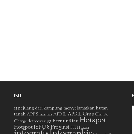
ISU
15 pejuang dari kampung menyelamatkan hutan
APRIL Grup
tanah
APP Sinarmas
APRIL
Climate
Hotspot
gubernur Riau
deforestasi
Change
Hotspot ISPU 8 Provinsi
HTI
Hutan
infografis
Infographic