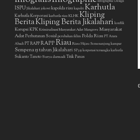
Infographic Design
Karhutla
ISPU
kapolda riau
Jikalahari
jokowi
kapolri
Kliping
Karhutla Korporasi
KLHK
karhutla riau
Berita
Kliping Berita Jikalahari
konflik
Masyarakat
Korupsi
KPK
Kriminalisasi Masyarakat Adat
Mangrove
Adat
Polda Riau
Perhutanan Sosial
perubahan iklim
PT Arara
Riau
RAPP
PT RAPP
Riau Hijau
Abadi
Semenanjung kampar
Sempena 15 tahun Jikalahari
SP3 15 korporasi tersangka karhutla
Sukanto Tanoto
Surya darmadi
Titik Panas