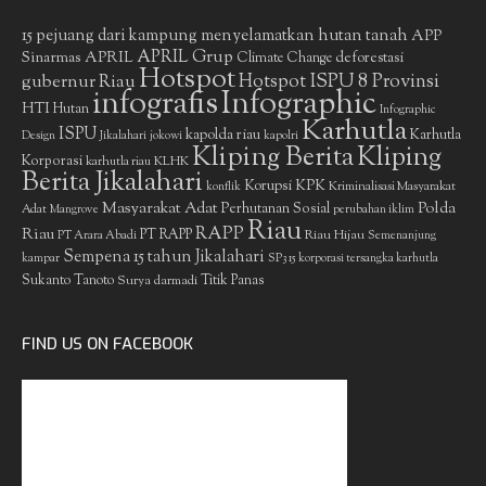
15 pejuang dari kampung menyelamatkan hutan tanah
APP
APRIL Grup
Sinarmas
APRIL
deforestasi
Climate Change
Hotspot
gubernur Riau
Hotspot ISPU 8 Provinsi
infografis
Infographic
HTI
Hutan
Infographic
Karhutla
ISPU
kapolda riau
Karhutla
Design
Jikalahari
jokowi
kapolri
Kliping Berita
Kliping
Korporasi
KLHK
karhutla riau
Berita Jikalahari
Korupsi
KPK
Kriminalisasi Masyarakat
konflik
Masyarakat Adat
Polda
Perhutanan Sosial
Adat
Mangrove
perubahan iklim
Riau
RAPP
Riau
PT RAPP
Riau Hijau
PT Arara Abadi
Semenanjung
Sempena 15 tahun Jikalahari
kampar
SP3 15 korporasi tersangka karhutla
Sukanto Tanoto
Surya darmadi
Titik Panas
FIND US ON FACEBOOK