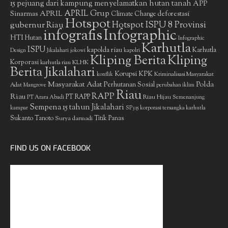
15 pejuang dari kampung menyelamatkan hutan tanah
APP
APRIL Grup
Sinarmas
APRIL
deforestasi
Climate Change
Hotspot
gubernur Riau
Hotspot ISPU 8 Provinsi
infografis
Infographic
HTI
Hutan
Infographic
Karhutla
ISPU
kapolda riau
Karhutla
Design
Jikalahari
jokowi
kapolri
Kliping Berita
Kliping
Korporasi
KLHK
karhutla riau
Berita Jikalahari
Korupsi
KPK
Kriminalisasi Masyarakat
konflik
Masyarakat Adat
Polda
Perhutanan Sosial
Adat
Mangrove
perubahan iklim
Riau
RAPP
Riau
PT RAPP
Riau Hijau
PT Arara Abadi
Semenanjung
Sempena 15 tahun Jikalahari
kampar
SP3 15 korporasi tersangka karhutla
Sukanto Tanoto
Surya darmadi
Titik Panas
FIND US ON FACEBOOK