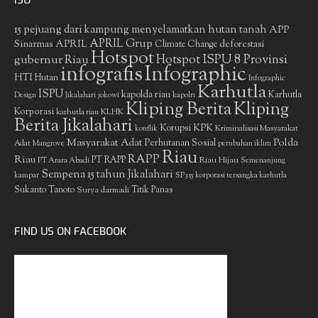
ISU
15 pejuang dari kampung menyelamatkan hutan tanah
APP
APRIL Grup
Sinarmas
APRIL
deforestasi
Climate Change
Hotspot
gubernur Riau
Hotspot ISPU 8 Provinsi
infografis
Infographic
HTI
Hutan
Infographic
Karhutla
ISPU
kapolda riau
Karhutla
Design
Jikalahari
jokowi
kapolri
Kliping Berita
Kliping
Korporasi
KLHK
karhutla riau
Berita Jikalahari
Korupsi
KPK
Kriminalisasi Masyarakat
konflik
Masyarakat Adat
Polda
Perhutanan Sosial
Adat
Mangrove
perubahan iklim
Riau
RAPP
Riau
PT RAPP
Riau Hijau
PT Arara Abadi
Semenanjung
Sempena 15 tahun Jikalahari
kampar
SP3 15 korporasi tersangka karhutla
Sukanto Tanoto
Surya darmadi
Titik Panas
FIND US ON FACEBOOK