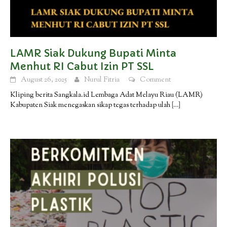
LAMR Siak Dukung Bupati Minta
Menhut RI Cabut Izin PT SSL
August 26, 2025
Nurul Fitria
Comment
Kliping berita Sangkala.id Lembaga Adat Melayu Riau (LAMR)
Kabupaten Siak menegaskan sikap tegas terhadap ulah
[…]