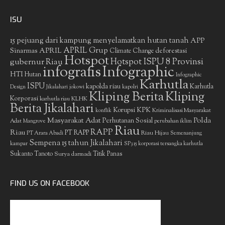
ISU
15 pejuang dari kampung menyelamatkan hutan tanah
APP
APRIL Grup
Sinarmas
APRIL
deforestasi
Climate Change
Hotspot
gubernur Riau
Hotspot ISPU 8 Provinsi
infografis
Infographic
HTI
Hutan
Infographic
Karhutla
ISPU
kapolda riau
Karhutla
Design
Jikalahari
jokowi
kapolri
Kliping Berita
Kliping
Korporasi
KLHK
karhutla riau
Berita Jikalahari
Korupsi
KPK
Kriminalisasi Masyarakat
konflik
Masyarakat Adat
Polda
Perhutanan Sosial
Adat
Mangrove
perubahan iklim
Riau
RAPP
Riau
PT RAPP
Riau Hijau
PT Arara Abadi
Semenanjung
Sempena 15 tahun Jikalahari
kampar
SP3 15 korporasi tersangka karhutla
Sukanto Tanoto
Surya darmadi
Titik Panas
FIND US ON FACEBOOK