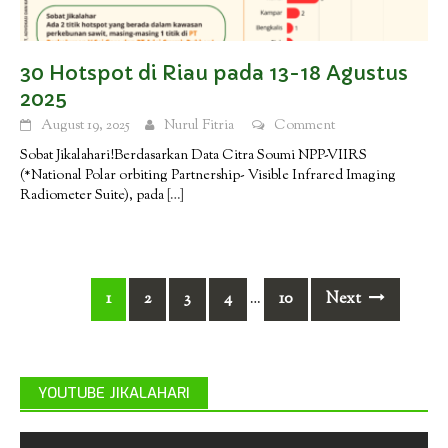
30 Hotspot di Riau pada 13-18 Agustus
2025
August 19, 2025
Nurul Fitria
Comment
Sobat Jikalahari!Berdasarkan Data Citra Soumi NPP-VIIRS
(*National Polar orbiting Partnership- Visible Infrared Imaging
Radiometer Suite), pada
[…]
Posts
1
2
3
4
10
Next
…
navigation
YOUTUBE JIKALAHARI