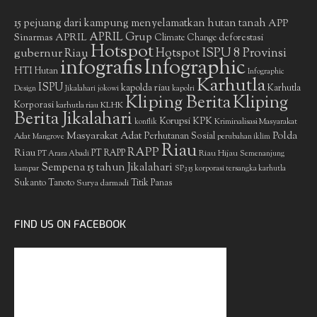
15 pejuang dari kampung menyelamatkan hutan tanah
APP
APRIL Grup
Sinarmas
APRIL
deforestasi
Climate Change
Hotspot
gubernur Riau
Hotspot ISPU 8 Provinsi
infografis
Infographic
HTI
Hutan
Infographic
Karhutla
ISPU
kapolda riau
Karhutla
Design
Jikalahari
jokowi
kapolri
Kliping Berita
Kliping
Korporasi
KLHK
karhutla riau
Berita Jikalahari
Korupsi
KPK
Kriminalisasi Masyarakat
konflik
Masyarakat Adat
Polda
Perhutanan Sosial
Adat
Mangrove
perubahan iklim
Riau
RAPP
Riau
PT RAPP
Riau Hijau
PT Arara Abadi
Semenanjung
Sempena 15 tahun Jikalahari
kampar
SP3 15 korporasi tersangka karhutla
Sukanto Tanoto
Surya darmadi
Titik Panas
FIND US ON FACEBOOK