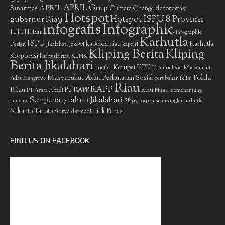
APRIL Grup
Sinarmas
APRIL
deforestasi
Climate Change
Hotspot
gubernur Riau
Hotspot ISPU 8 Provinsi
infografis
Infographic
HTI
Hutan
Infographic
Karhutla
ISPU
kapolda riau
Karhutla
Design
Jikalahari
jokowi
kapolri
Kliping Berita
Kliping
Korporasi
KLHK
karhutla riau
Berita Jikalahari
Korupsi
KPK
Kriminalisasi Masyarakat
konflik
Masyarakat Adat
Polda
Perhutanan Sosial
Adat
Mangrove
perubahan iklim
Riau
RAPP
Riau
PT RAPP
Riau Hijau
PT Arara Abadi
Semenanjung
Sempena 15 tahun Jikalahari
kampar
SP3 15 korporasi tersangka karhutla
Sukanto Tanoto
Surya darmadi
Titik Panas
FIND US ON FACEBOOK