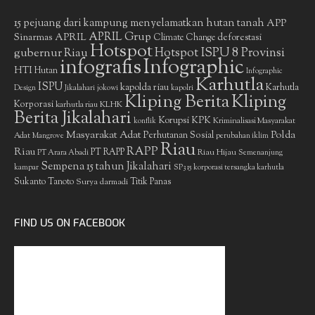
15 pejuang dari kampung menyelamatkan hutan tanah
APP
APRIL Grup
Sinarmas
APRIL
deforestasi
Climate Change
Hotspot
gubernur Riau
Hotspot ISPU 8 Provinsi
infografis
Infographic
HTI
Hutan
Infographic
Karhutla
ISPU
kapolda riau
Karhutla
Design
Jikalahari
jokowi
kapolri
Kliping Berita
Kliping
Korporasi
KLHK
karhutla riau
Berita Jikalahari
Korupsi
KPK
Kriminalisasi Masyarakat
konflik
Masyarakat Adat
Polda
Perhutanan Sosial
Adat
Mangrove
perubahan iklim
Riau
RAPP
Riau
PT RAPP
Riau Hijau
PT Arara Abadi
Semenanjung
Sempena 15 tahun Jikalahari
kampar
SP3 15 korporasi tersangka karhutla
Sukanto Tanoto
Surya darmadi
Titik Panas
FIND US ON FACEBOOK