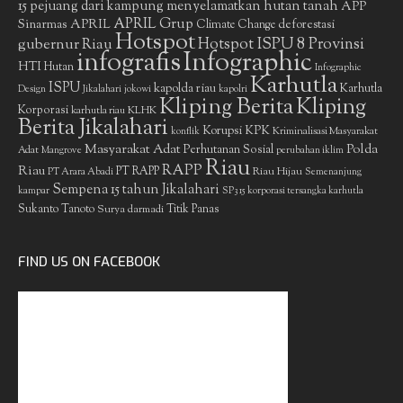
15 pejuang dari kampung menyelamatkan hutan tanah
APP
APRIL Grup
Sinarmas
APRIL
deforestasi
Climate Change
Hotspot
gubernur Riau
Hotspot ISPU 8 Provinsi
infografis
Infographic
HTI
Hutan
Infographic
Karhutla
ISPU
kapolda riau
Karhutla
Design
Jikalahari
jokowi
kapolri
Kliping Berita
Kliping
Korporasi
KLHK
karhutla riau
Berita Jikalahari
Korupsi
KPK
Kriminalisasi Masyarakat
konflik
Masyarakat Adat
Polda
Perhutanan Sosial
Adat
Mangrove
perubahan iklim
Riau
RAPP
Riau
PT RAPP
Riau Hijau
PT Arara Abadi
Semenanjung
Sempena 15 tahun Jikalahari
kampar
SP3 15 korporasi tersangka karhutla
Sukanto Tanoto
Surya darmadi
Titik Panas
FIND US ON FACEBOOK