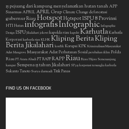
15 pejuang dari kampung menyelamatkan hutan tanah
APP
APRIL Grup
Sinarmas
APRIL
deforestasi
Climate Change
Hotspot
gubernur Riau
Hotspot ISPU 8 Provinsi
infografis
Infographic
HTI
Hutan
Infographic
Karhutla
ISPU
kapolda riau
Karhutla
Design
Jikalahari
jokowi
kapolri
Kliping Berita
Kliping
Korporasi
KLHK
karhutla riau
Berita Jikalahari
Korupsi
KPK
Kriminalisasi Masyarakat
konflik
Masyarakat Adat
Polda
Perhutanan Sosial
Adat
Mangrove
perubahan iklim
Riau
RAPP
Riau
PT RAPP
Riau Hijau
PT Arara Abadi
Semenanjung
Sempena 15 tahun Jikalahari
kampar
SP3 15 korporasi tersangka karhutla
Sukanto Tanoto
Surya darmadi
Titik Panas
FIND US ON FACEBOOK