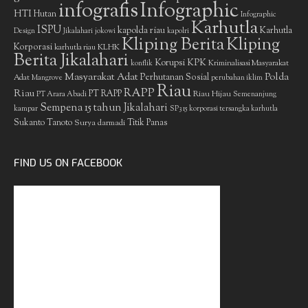
infografis
Infographic
HTI
Hutan
Infographic
Karhutla
ISPU
kapolda riau
Karhutla
Design
Jikalahari
jokowi
kapolri
Kliping Berita
Kliping
Korporasi
KLHK
karhutla riau
Berita Jikalahari
Korupsi
KPK
Kriminalisasi Masyarakat
konflik
Masyarakat Adat
Polda
Perhutanan Sosial
Adat
Mangrove
perubahan iklim
Riau
RAPP
Riau
PT RAPP
Riau Hijau
PT Arara Abadi
Semenanjung
Sempena 15 tahun Jikalahari
kampar
SP3 15 korporasi tersangka karhutla
Sukanto Tanoto
Surya darmadi
Titik Panas
FIND US ON FACEBOOK