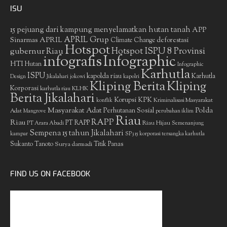
ISU
15 pejuang dari kampung menyelamatkan hutan tanah
APP
APRIL Grup
Sinarmas
APRIL
deforestasi
Climate Change
Hotspot
gubernur Riau
Hotspot ISPU 8 Provinsi
infografis
Infographic
HTI
Hutan
Infographic
Karhutla
ISPU
kapolda riau
Karhutla
Design
Jikalahari
jokowi
kapolri
Kliping Berita
Kliping
Korporasi
KLHK
karhutla riau
Berita Jikalahari
Korupsi
KPK
Kriminalisasi Masyarakat
konflik
Masyarakat Adat
Polda
Perhutanan Sosial
Adat
Mangrove
perubahan iklim
Riau
RAPP
Riau
PT RAPP
Riau Hijau
PT Arara Abadi
Semenanjung
Sempena 15 tahun Jikalahari
kampar
SP3 15 korporasi tersangka karhutla
Sukanto Tanoto
Surya darmadi
Titik Panas
FIND US ON FACEBOOK