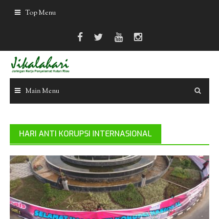
Skip
Top Menu
to
content
Main Menu
HARI ANTI KORUPSI INTERNASIONAL