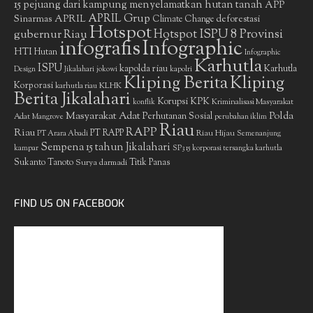
15 pejuang dari kampung menyelamatkan hutan tanah
APP
APRIL Grup
Sinarmas
APRIL
deforestasi
Climate Change
Hotspot
gubernur Riau
Hotspot ISPU 8 Provinsi
infografis
Infographic
HTI
Hutan
Infographic
Karhutla
ISPU
kapolda riau
Karhutla
Design
Jikalahari
jokowi
kapolri
Kliping Berita
Kliping
Korporasi
KLHK
karhutla riau
Berita Jikalahari
Korupsi
KPK
Kriminalisasi Masyarakat
konflik
Masyarakat Adat
Polda
Perhutanan Sosial
Adat
Mangrove
perubahan iklim
Riau
RAPP
Riau
PT RAPP
Riau Hijau
PT Arara Abadi
Semenanjung
Sempena 15 tahun Jikalahari
kampar
SP3 15 korporasi tersangka karhutla
Sukanto Tanoto
Surya darmadi
Titik Panas
FIND US ON FACEBOOK