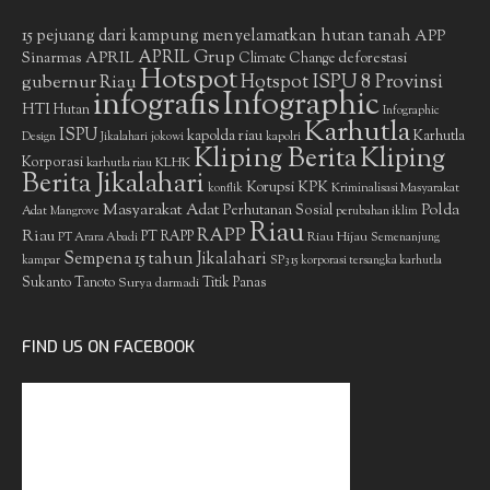
15 pejuang dari kampung menyelamatkan hutan tanah
APP
APRIL Grup
Sinarmas
APRIL
deforestasi
Climate Change
Hotspot
gubernur Riau
Hotspot ISPU 8 Provinsi
infografis
Infographic
HTI
Hutan
Infographic
Karhutla
ISPU
kapolda riau
Karhutla
Design
Jikalahari
jokowi
kapolri
Kliping Berita
Kliping
Korporasi
KLHK
karhutla riau
Berita Jikalahari
Korupsi
KPK
Kriminalisasi Masyarakat
konflik
Masyarakat Adat
Polda
Perhutanan Sosial
Adat
Mangrove
perubahan iklim
Riau
RAPP
Riau
PT RAPP
Riau Hijau
PT Arara Abadi
Semenanjung
Sempena 15 tahun Jikalahari
kampar
SP3 15 korporasi tersangka karhutla
Sukanto Tanoto
Surya darmadi
Titik Panas
FIND US ON FACEBOOK