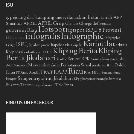
ISU
15 pejuang dari kampung menyelamatkan hutan tanah
APP
APRIL Grup
Sinarmas
APRIL
deforestasi
Climate Change
Hotspot
gubernur Riau
Hotspot ISPU 8 Provinsi
infografis
Infographic
HTI
Hutan
Infographic
Karhutla
ISPU
kapolda riau
Karhutla
Design
Jikalahari
jokowi
kapolri
Kliping Berita
Kliping
Korporasi
KLHK
karhutla riau
Berita Jikalahari
Korupsi
KPK
Kriminalisasi Masyarakat
konflik
Masyarakat Adat
Polda
Perhutanan Sosial
Adat
Mangrove
perubahan iklim
Riau
RAPP
Riau
PT RAPP
Riau Hijau
PT Arara Abadi
Semenanjung
Sempena 15 tahun Jikalahari
kampar
SP3 15 korporasi tersangka karhutla
Sukanto Tanoto
Surya darmadi
Titik Panas
FIND US ON FACEBOOK