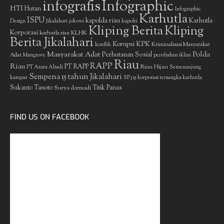
infografis
Infographic
HTI
Hutan
Infographic
Karhutla
ISPU
kapolda riau
Karhutla
Design
Jikalahari
jokowi
kapolri
Kliping Berita
Kliping
Korporasi
KLHK
karhutla riau
Berita Jikalahari
Korupsi
KPK
Kriminalisasi Masyarakat
konflik
Masyarakat Adat
Polda
Perhutanan Sosial
Adat
Mangrove
perubahan iklim
Riau
RAPP
Riau
PT RAPP
Riau Hijau
PT Arara Abadi
Semenanjung
Sempena 15 tahun Jikalahari
kampar
SP3 15 korporasi tersangka karhutla
Sukanto Tanoto
Surya darmadi
Titik Panas
FIND US ON FACEBOOK