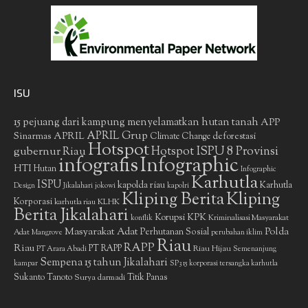
ISU
15 pejuang dari kampung menyelamatkan hutan tanah
APP
APRIL Grup
Sinarmas
APRIL
deforestasi
Climate Change
Hotspot
gubernur Riau
Hotspot ISPU 8 Provinsi
infografis
Infographic
HTI
Hutan
Infographic
Karhutla
ISPU
kapolda riau
Karhutla
Design
Jikalahari
jokowi
kapolri
Kliping Berita
Kliping
Korporasi
KLHK
karhutla riau
Berita Jikalahari
Korupsi
KPK
Kriminalisasi Masyarakat
konflik
Masyarakat Adat
Polda
Perhutanan Sosial
Adat
Mangrove
perubahan iklim
Riau
RAPP
Riau
PT RAPP
Riau Hijau
PT Arara Abadi
Semenanjung
Sempena 15 tahun Jikalahari
kampar
SP3 15 korporasi tersangka karhutla
Sukanto Tanoto
Surya darmadi
Titik Panas