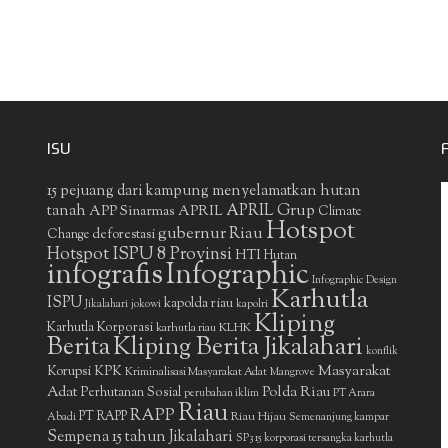
ISU
15 pejuang dari kampung menyelamatkan hutan
APRIL Grup
tanah
APP Sinarmas
APRIL
Climate
Hotspot
gubernur Riau
deforestasi
Change
Hotspot ISPU 8 Provinsi
HTI
Hutan
infografis
Infographic
Infographic Design
Karhutla
ISPU
kapolda riau
Jikalahari
jokowi
kapolri
Kliping
Karhutla Korporasi
KLHK
karhutla riau
Berita
Kliping Berita Jikalahari
konflik
Masyarakat
Korupsi
KPK
Kriminalisasi Masyarakat Adat
Mangrove
Adat
Polda Riau
Perhutanan Sosial
perubahan iklim
PT Arara
Riau
RAPP
PT RAPP
Riau Hijau
Abadi
Semenanjung kampar
Sempena 15 tahun Jikalahari
SP3 15 korporasi tersangka karhutla