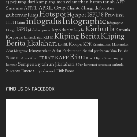
15 pejuang dari kampung menyelamatkan hutan tanah
APP
APRIL Grup
Sinarmas
APRIL
deforestasi
Climate Change
Hotspot
gubernur Riau
Hotspot ISPU 8 Provinsi
infografis
Infographic
HTI
Hutan
Infographic
Karhutla
ISPU
kapolda riau
Karhutla
Design
Jikalahari
jokowi
kapolri
Kliping Berita
Kliping
Korporasi
KLHK
karhutla riau
Berita Jikalahari
Korupsi
KPK
Kriminalisasi Masyarakat
konflik
Masyarakat Adat
Polda
Perhutanan Sosial
Adat
Mangrove
perubahan iklim
Riau
RAPP
Riau
PT RAPP
Riau Hijau
PT Arara Abadi
Semenanjung
Sempena 15 tahun Jikalahari
kampar
SP3 15 korporasi tersangka karhutla
Sukanto Tanoto
Surya darmadi
Titik Panas
FIND US ON FACEBOOK