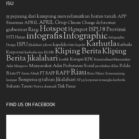
ISU
15 pejuang dari kampung menyelamatkan hutan tanah
APP
APRIL Grup
Sinarmas
APRIL
deforestasi
Climate Change
Hotspot
gubernur Riau
Hotspot ISPU 8 Provinsi
infografis
Infographic
HTI
Hutan
Infographic
Karhutla
ISPU
kapolda riau
Karhutla
Design
Jikalahari
jokowi
kapolri
Kliping Berita
Kliping
Korporasi
KLHK
karhutla riau
Berita Jikalahari
Korupsi
KPK
Kriminalisasi Masyarakat
konflik
Masyarakat Adat
Polda
Perhutanan Sosial
Adat
Mangrove
perubahan iklim
Riau
RAPP
Riau
PT RAPP
Riau Hijau
PT Arara Abadi
Semenanjung
Sempena 15 tahun Jikalahari
kampar
SP3 15 korporasi tersangka karhutla
Sukanto Tanoto
Surya darmadi
Titik Panas
FIND US ON FACEBOOK