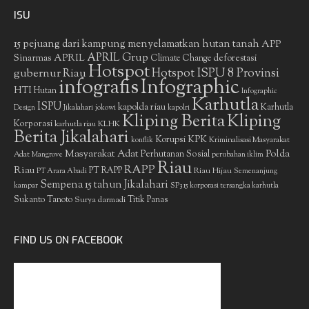
ISU
15 pejuang dari kampung menyelamatkan hutan tanah
APP
APRIL Grup
Sinarmas
APRIL
deforestasi
Climate Change
Hotspot
gubernur Riau
Hotspot ISPU 8 Provinsi
infografis
Infographic
HTI
Hutan
Infographic
Karhutla
ISPU
kapolda riau
Karhutla
Design
Jikalahari
jokowi
kapolri
Kliping Berita
Kliping
Korporasi
KLHK
karhutla riau
Berita Jikalahari
Korupsi
KPK
Kriminalisasi Masyarakat
konflik
Masyarakat Adat
Polda
Perhutanan Sosial
Adat
Mangrove
perubahan iklim
Riau
RAPP
Riau
PT RAPP
Riau Hijau
PT Arara Abadi
Semenanjung
Sempena 15 tahun Jikalahari
kampar
SP3 15 korporasi tersangka karhutla
Sukanto Tanoto
Surya darmadi
Titik Panas
FIND US ON FACEBOOK