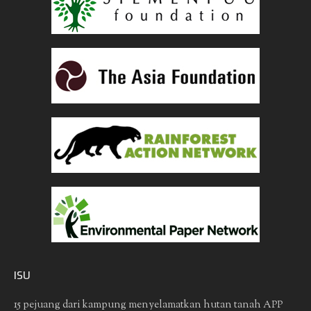
ISU
15 pejuang dari kampung menyelamatkan hutan tanah
APP