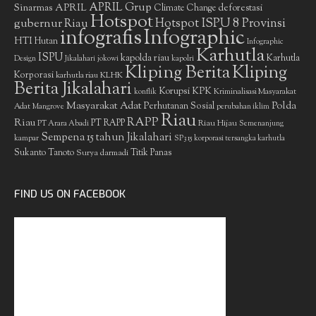
APRIL Grup
Sinarmas
APRIL
deforestasi
Climate Change
Hotspot
gubernur Riau
Hotspot ISPU 8 Provinsi
infografis
Infographic
HTI
Hutan
Infographic
Karhutla
ISPU
kapolda riau
Karhutla
Design
Jikalahari
jokowi
kapolri
Kliping Berita
Kliping
Korporasi
KLHK
karhutla riau
Berita Jikalahari
Korupsi
KPK
Kriminalisasi Masyarakat
konflik
Masyarakat Adat
Polda
Perhutanan Sosial
Adat
Mangrove
perubahan iklim
Riau
RAPP
Riau
PT RAPP
Riau Hijau
PT Arara Abadi
Semenanjung
Sempena 15 tahun Jikalahari
kampar
SP3 15 korporasi tersangka karhutla
Sukanto Tanoto
Surya darmadi
Titik Panas
FIND US ON FACEBOOK