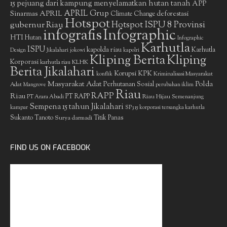
15 pejuang dari kampung menyelamatkan hutan tanah
APP
APRIL Grup
Sinarmas
APRIL
deforestasi
Climate Change
Hotspot
gubernur Riau
Hotspot ISPU 8 Provinsi
infografis
Infographic
HTI
Hutan
Infographic
Karhutla
ISPU
kapolda riau
Karhutla
Design
Jikalahari
jokowi
kapolri
Kliping Berita
Kliping
Korporasi
KLHK
karhutla riau
Berita Jikalahari
Korupsi
KPK
Kriminalisasi Masyarakat
konflik
Masyarakat Adat
Polda
Perhutanan Sosial
Adat
Mangrove
perubahan iklim
Riau
RAPP
Riau
PT RAPP
Riau Hijau
PT Arara Abadi
Semenanjung
Sempena 15 tahun Jikalahari
kampar
SP3 15 korporasi tersangka karhutla
Sukanto Tanoto
Surya darmadi
Titik Panas
FIND US ON FACEBOOK