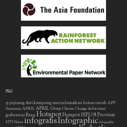
ISU
15 pejuang dari kampung menyelamatkan hutan tanah
APP
APRIL Grup
Sinarmas
APRIL
deforestasi
Climate Change
Hotspot
gubernur Riau
Hotspot ISPU 8 Provinsi
infografis
Infographic
HTI
Hutan
Infographic