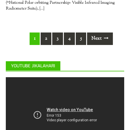
(*National Polar orbiting Partnership- Visible Infrared Imaging
Radiometer Suite),
[…]
Posts
1
2
3
4
5
Next
navigation
YOUTUBE JIKALAHARI