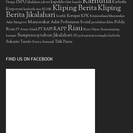
Karhutla
ISPU
kapolda riau
Karhutla
Design
Jikalahari
jokowi
kapolri
Kliping Berita
Kliping
Korporasi
KLHK
karhutla riau
Berita Jikalahari
Korupsi
KPK
Kriminalisasi Masyarakat
konflik
Masyarakat Adat
Polda
Perhutanan Sosial
Adat
Mangrove
perubahan iklim
Riau
RAPP
Riau
PT RAPP
Riau Hijau
PT Arara Abadi
Semenanjung
Sempena 15 tahun Jikalahari
kampar
SP3 15 korporasi tersangka karhutla
Sukanto Tanoto
Surya darmadi
Titik Panas
FIND US ON FACEBOOK