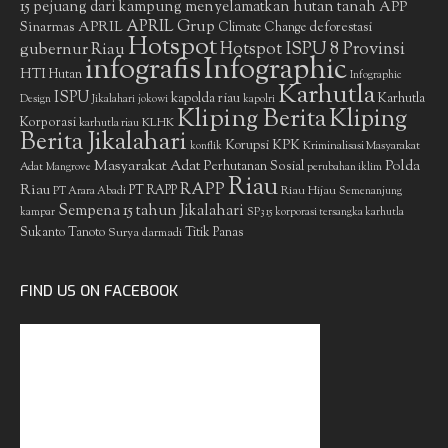
15 pejuang dari kampung menyelamatkan hutan tanah
APP
APRIL Grup
Sinarmas
APRIL
deforestasi
Climate Change
Hotspot
gubernur Riau
Hotspot ISPU 8 Provinsi
infografis
Infographic
HTI
Hutan
Infographic
Karhutla
ISPU
kapolda riau
Karhutla
Design
Jikalahari
jokowi
kapolri
Kliping Berita
Kliping
Korporasi
KLHK
karhutla riau
Berita Jikalahari
Korupsi
KPK
Kriminalisasi Masyarakat
konflik
Masyarakat Adat
Polda
Perhutanan Sosial
Adat
Mangrove
perubahan iklim
Riau
RAPP
Riau
PT RAPP
Riau Hijau
PT Arara Abadi
Semenanjung
Sempena 15 tahun Jikalahari
kampar
SP3 15 korporasi tersangka karhutla
Sukanto Tanoto
Surya darmadi
Titik Panas
FIND US ON FACEBOOK