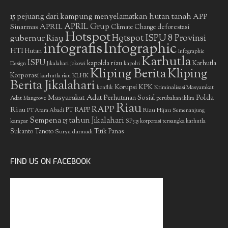
15 pejuang dari kampung menyelamatkan hutan tanah
APP
APRIL Grup
Sinarmas
APRIL
deforestasi
Climate Change
Hotspot
gubernur Riau
Hotspot ISPU 8 Provinsi
infografis
Infographic
HTI
Hutan
Infographic
Karhutla
ISPU
kapolda riau
Karhutla
Design
Jikalahari
jokowi
kapolri
Kliping Berita
Kliping
Korporasi
KLHK
karhutla riau
Berita Jikalahari
Korupsi
KPK
Kriminalisasi Masyarakat
konflik
Masyarakat Adat
Polda
Perhutanan Sosial
Adat
Mangrove
perubahan iklim
Riau
RAPP
Riau
PT RAPP
Riau Hijau
PT Arara Abadi
Semenanjung
Sempena 15 tahun Jikalahari
kampar
SP3 15 korporasi tersangka karhutla
Sukanto Tanoto
Surya darmadi
Titik Panas
FIND US ON FACEBOOK