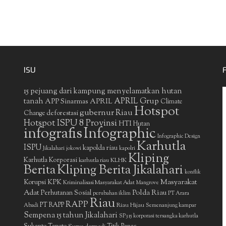
ISU
15 pejuang dari kampung menyelamatkan hutan
APRIL Grup
tanah
APP Sinarmas
APRIL
Climate
Hotspot
gubernur Riau
deforestasi
Change
Hotspot ISPU 8 Provinsi
HTI
Hutan
infografis
Infographic
Infographic Design
Karhutla
ISPU
kapolda riau
Jikalahari
jokowi
kapolri
Kliping
Karhutla Korporasi
KLHK
karhutla riau
Berita
Kliping Berita Jikalahari
konflik
Masyarakat
Korupsi
KPK
Kriminalisasi Masyarakat Adat
Mangrove
Adat
Polda Riau
Perhutanan Sosial
perubahan iklim
PT Arara
Riau
RAPP
PT RAPP
Riau Hijau
Abadi
Semenanjung kampar
Sempena 15 tahun Jikalahari
SP3 15 korporasi tersangka karhutla