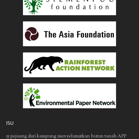
ISU
15 pejuang dari kampung menyelamatkan hutan tanah
APP