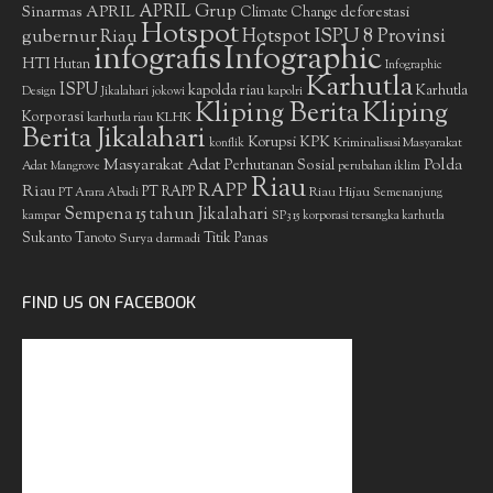
APRIL Grup
Sinarmas
APRIL
deforestasi
Climate Change
Hotspot
gubernur Riau
Hotspot ISPU 8 Provinsi
infografis
Infographic
HTI
Hutan
Infographic
Karhutla
ISPU
kapolda riau
Karhutla
Design
Jikalahari
jokowi
kapolri
Kliping Berita
Kliping
Korporasi
KLHK
karhutla riau
Berita Jikalahari
Korupsi
KPK
Kriminalisasi Masyarakat
konflik
Masyarakat Adat
Polda
Perhutanan Sosial
Adat
Mangrove
perubahan iklim
Riau
RAPP
Riau
PT RAPP
Riau Hijau
PT Arara Abadi
Semenanjung
Sempena 15 tahun Jikalahari
kampar
SP3 15 korporasi tersangka karhutla
Sukanto Tanoto
Surya darmadi
Titik Panas
FIND US ON FACEBOOK