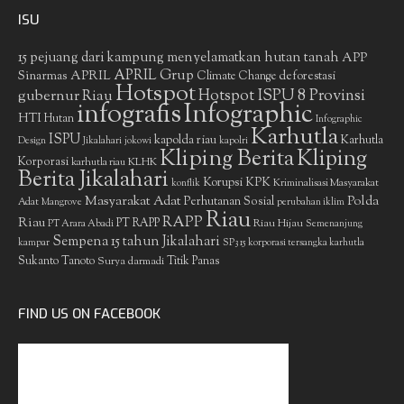
ISU
15 pejuang dari kampung menyelamatkan hutan tanah
APP
APRIL Grup
Sinarmas
APRIL
deforestasi
Climate Change
Hotspot
gubernur Riau
Hotspot ISPU 8 Provinsi
infografis
Infographic
HTI
Hutan
Infographic
Karhutla
ISPU
kapolda riau
Karhutla
Design
Jikalahari
jokowi
kapolri
Kliping Berita
Kliping
Korporasi
KLHK
karhutla riau
Berita Jikalahari
Korupsi
KPK
Kriminalisasi Masyarakat
konflik
Masyarakat Adat
Polda
Perhutanan Sosial
Adat
Mangrove
perubahan iklim
Riau
RAPP
Riau
PT RAPP
Riau Hijau
PT Arara Abadi
Semenanjung
Sempena 15 tahun Jikalahari
kampar
SP3 15 korporasi tersangka karhutla
Sukanto Tanoto
Surya darmadi
Titik Panas
FIND US ON FACEBOOK