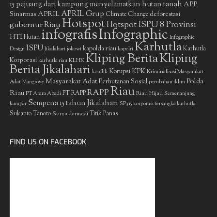
15 pejuang dari kampung menyelamatkan hutan tanah
APP
APRIL Grup
Sinarmas
APRIL
deforestasi
Climate Change
Hotspot
gubernur Riau
Hotspot ISPU 8 Provinsi
infografis
Infographic
HTI
Hutan
Infographic
Karhutla
ISPU
kapolda riau
Karhutla
Design
Jikalahari
jokowi
kapolri
Kliping Berita
Kliping
Korporasi
KLHK
karhutla riau
Berita Jikalahari
Korupsi
KPK
Kriminalisasi Masyarakat
konflik
Masyarakat Adat
Polda
Perhutanan Sosial
Adat
Mangrove
perubahan iklim
Riau
RAPP
Riau
PT RAPP
Riau Hijau
PT Arara Abadi
Semenanjung
Sempena 15 tahun Jikalahari
kampar
SP3 15 korporasi tersangka karhutla
Sukanto Tanoto
Surya darmadi
Titik Panas
FIND US ON FACEBOOK