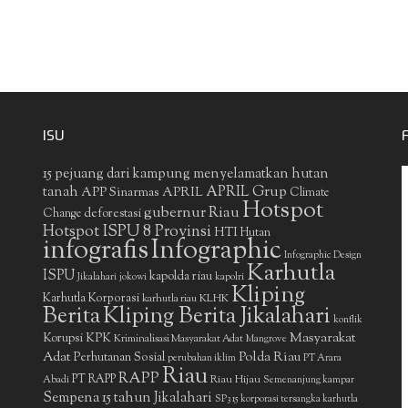
ISU
15 pejuang dari kampung menyelamatkan hutan
APRIL Grup
tanah
APP Sinarmas
APRIL
Climate
Hotspot
gubernur Riau
deforestasi
Change
Hotspot ISPU 8 Provinsi
HTI
Hutan
infografis
Infographic
Infographic Design
Karhutla
ISPU
kapolda riau
Jikalahari
jokowi
kapolri
Kliping
Karhutla Korporasi
KLHK
karhutla riau
Berita
Kliping Berita Jikalahari
konflik
Masyarakat
Korupsi
KPK
Kriminalisasi Masyarakat Adat
Mangrove
Adat
Polda Riau
Perhutanan Sosial
perubahan iklim
PT Arara
Riau
RAPP
PT RAPP
Riau Hijau
Abadi
Semenanjung kampar
Sempena 15 tahun Jikalahari
SP3 15 korporasi tersangka karhutla