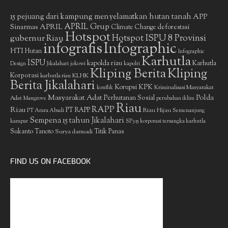
15 pejuang dari kampung menyelamatkan hutan tanah
APP
APRIL Grup
Sinarmas
APRIL
deforestasi
Climate Change
Hotspot
gubernur Riau
Hotspot ISPU 8 Provinsi
infografis
Infographic
HTI
Hutan
Infographic
Karhutla
ISPU
kapolda riau
Karhutla
Design
Jikalahari
jokowi
kapolri
Kliping Berita
Kliping
Korporasi
KLHK
karhutla riau
Berita Jikalahari
Korupsi
KPK
Kriminalisasi Masyarakat
konflik
Masyarakat Adat
Polda
Perhutanan Sosial
Adat
Mangrove
perubahan iklim
Riau
RAPP
Riau
PT RAPP
Riau Hijau
PT Arara Abadi
Semenanjung
Sempena 15 tahun Jikalahari
kampar
SP3 15 korporasi tersangka karhutla
Sukanto Tanoto
Surya darmadi
Titik Panas
FIND US ON FACEBOOK