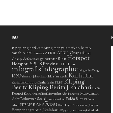
ISU
15 pejuang dari kampung menyelamatkan hutan
APRIL Grup
tanah
APP Sinarmas
APRIL
Climate
Hotspot
gubernur Riau
deforestasi
Change
Hotspot ISPU 8 Provinsi
HTI
Hutan
infografis
Infographic
Infographic Design
Karhutla
ISPU
kapolda riau
Jikalahari
jokowi
kapolri
Kliping
Karhutla Korporasi
KLHK
karhutla riau
Berita
Kliping Berita Jikalahari
konflik
Masyarakat
Korupsi
KPK
Kriminalisasi Masyarakat Adat
Mangrove
Adat
Polda Riau
Perhutanan Sosial
perubahan iklim
PT Arara
Riau
RAPP
PT RAPP
Riau Hijau
Abadi
Semenanjung kampar
Sempena 15 tahun Jikalahari
SP3 15 korporasi tersangka karhutla