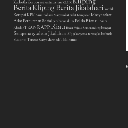
Kliping
Karhutla Korporasi
KLHK
karhutla riau
Berita
Kliping Berita Jikalahari
konflik
Masyarakat
Korupsi
KPK
Kriminalisasi Masyarakat Adat
Mangrove
Adat
Polda Riau
Perhutanan Sosial
perubahan iklim
PT Arara
Riau
RAPP
PT RAPP
Riau Hijau
Abadi
Semenanjung kampar
Sempena 15 tahun Jikalahari
SP3 15 korporasi tersangka karhutla
Sukanto Tanoto
Surya darmadi
Titik Panas