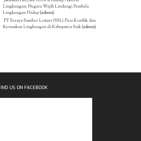
Jikalahari Kecam Teror terhadap Aktivis
Lingkungan: Negara Wajib Lindungi Pembela
Lingkungan Hidup
(admin)
PT Seraya Sumber Lestari (SSL) Picu Konflik dan
Kerusakan Lingkungan di Kabupaten Siak
(admin)
FIND US ON FACEBOOK