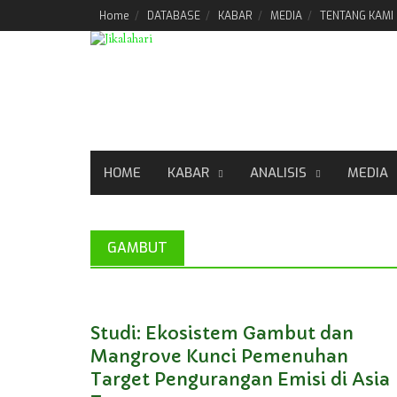
Skip
Home
DATABASE
KABAR
MEDIA
TENTANG KAMI
to
content
HOME
KABAR
ANALISIS
MEDIA
GAMBUT
Studi: Ekosistem Gambut dan
Mangrove Kunci Pemenuhan
Target Pengurangan Emisi di Asia