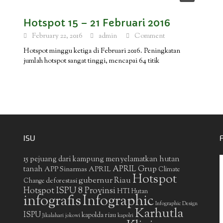
Hotspot 15 – 21 Februari 2016
February 22, 2016
admin
Comment
Hotspot minggu ketiga di Februari 2016. Peningkatan
jumlah hotspot sangat tinggi, mencapai 64 titik
ISU
15 pejuang dari kampung menyelamatkan hutan
APRIL Grup
tanah
APP Sinarmas
APRIL
Climate
Hotspot
gubernur Riau
deforestasi
Change
Hotspot ISPU 8 Provinsi
HTI
Hutan
infografis
Infographic
Infographic Design
Karhutla
ISPU
kapolda riau
Jikalahari
jokowi
kapolri