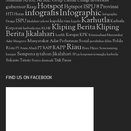
APRIL Grup
Sinarmas
APRIL
deforestasi
Climate Change
Hotspot
gubernur Riau
Hotspot ISPU 8 Provinsi
infografis
Infographic
HTI
Hutan
Infographic
Karhutla
ISPU
kapolda riau
Karhutla
Design
Jikalahari
jokowi
kapolri
Kliping Berita
Kliping
Korporasi
KLHK
karhutla riau
Berita Jikalahari
Korupsi
KPK
Kriminalisasi Masyarakat
konflik
Masyarakat Adat
Polda
Perhutanan Sosial
Adat
Mangrove
perubahan iklim
Riau
RAPP
Riau
PT RAPP
Riau Hijau
PT Arara Abadi
Semenanjung
Sempena 15 tahun Jikalahari
kampar
SP3 15 korporasi tersangka karhutla
Sukanto Tanoto
Surya darmadi
Titik Panas
FIND US ON FACEBOOK