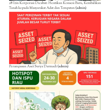
28 Izin Korporasi Dicabut: Hentikan Konsesi Baru, Kembalikan
Tanah kepada Masyarakat Adat dan Tempatan
(admin)
Perampasan Aset Surya Darmadi
(admin)