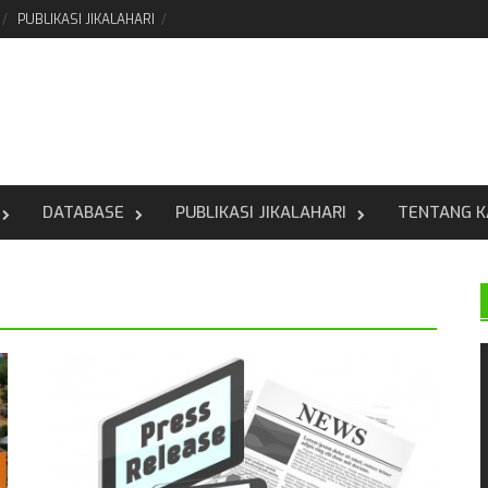
PUBLIKASI JIKALAHARI
DATABASE
PUBLIKASI JIKALAHARI
TENTANG K