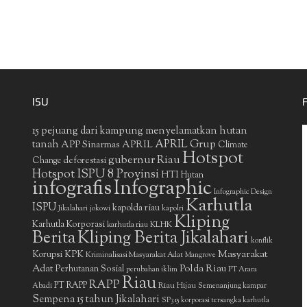
ISU
15 pejuang dari kampung menyelamatkan hutan
APRIL Grup
tanah
APP Sinarmas
APRIL
Climate
Hotspot
gubernur Riau
deforestasi
Change
Hotspot ISPU 8 Provinsi
HTI
Hutan
infografis
Infographic
Infographic Design
Karhutla
ISPU
kapolda riau
Jikalahari
jokowi
kapolri
Kliping
Karhutla Korporasi
KLHK
karhutla riau
Berita
Kliping Berita Jikalahari
konflik
Masyarakat
Korupsi
KPK
Kriminalisasi Masyarakat Adat
Mangrove
Adat
Polda Riau
Perhutanan Sosial
perubahan iklim
PT Arara
Riau
RAPP
PT RAPP
Riau Hijau
Abadi
Semenanjung kampar
Sempena 15 tahun Jikalahari
SP3 15 korporasi tersangka karhutla