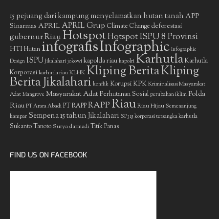
15 pejuang dari kampung menyelamatkan hutan tanah
APP
APRIL Grup
Sinarmas
APRIL
deforestasi
Climate Change
Hotspot
gubernur Riau
Hotspot ISPU 8 Provinsi
infografis
Infographic
HTI
Hutan
Infographic
Karhutla
ISPU
kapolda riau
Karhutla
Design
Jikalahari
jokowi
kapolri
Kliping Berita
Kliping
Korporasi
KLHK
karhutla riau
Berita Jikalahari
Korupsi
KPK
Kriminalisasi Masyarakat
konflik
Masyarakat Adat
Polda
Perhutanan Sosial
Adat
Mangrove
perubahan iklim
Riau
RAPP
Riau
PT RAPP
Riau Hijau
PT Arara Abadi
Semenanjung
Sempena 15 tahun Jikalahari
kampar
SP3 15 korporasi tersangka karhutla
Sukanto Tanoto
Surya darmadi
Titik Panas
FIND US ON FACEBOOK