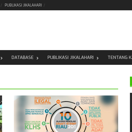
PUBLIKASI JIKALAHARI
DATABASE
PUBLIKASI JIKALAHARI
TENTANG K