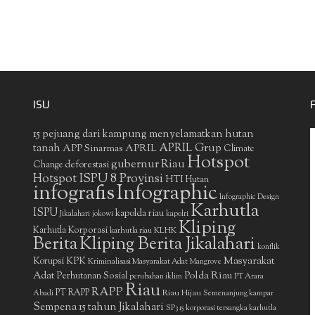
ISU
15 pejuang dari kampung menyelamatkan hutan
APRIL Grup
tanah
APP Sinarmas
APRIL
Climate
Hotspot
gubernur Riau
deforestasi
Change
Hotspot ISPU 8 Provinsi
HTI
Hutan
infografis
Infographic
Infographic Design
Karhutla
ISPU
kapolda riau
Jikalahari
jokowi
kapolri
Kliping
Karhutla Korporasi
KLHK
karhutla riau
Berita
Kliping Berita Jikalahari
konflik
Masyarakat
Korupsi
KPK
Kriminalisasi Masyarakat Adat
Mangrove
Adat
Polda Riau
Perhutanan Sosial
perubahan iklim
PT Arara
Riau
RAPP
PT RAPP
Riau Hijau
Abadi
Semenanjung kampar
Sempena 15 tahun Jikalahari
SP3 15 korporasi tersangka karhutla