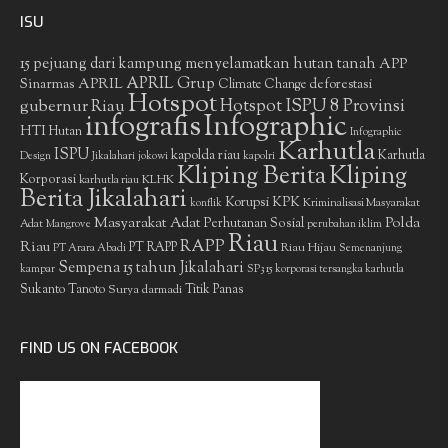
ISU
15 pejuang dari kampung menyelamatkan hutan tanah
APP
APRIL Grup
Sinarmas
APRIL
deforestasi
Climate Change
Hotspot
gubernur Riau
Hotspot ISPU 8 Provinsi
infografis
Infographic
HTI
Hutan
Infographic
Karhutla
ISPU
kapolda riau
Karhutla
Design
Jikalahari
jokowi
kapolri
Kliping Berita
Kliping
Korporasi
KLHK
karhutla riau
Berita Jikalahari
Korupsi
KPK
Kriminalisasi Masyarakat
konflik
Masyarakat Adat
Polda
Perhutanan Sosial
Adat
Mangrove
perubahan iklim
Riau
RAPP
Riau
PT RAPP
Riau Hijau
PT Arara Abadi
Semenanjung
Sempena 15 tahun Jikalahari
kampar
SP3 15 korporasi tersangka karhutla
Sukanto Tanoto
Surya darmadi
Titik Panas
FIND US ON FACEBOOK