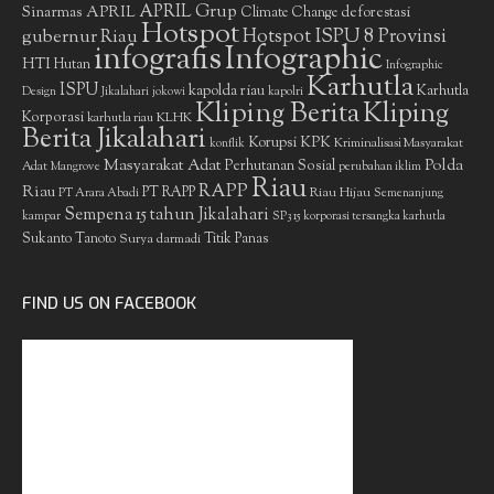
APRIL Grup
Sinarmas
APRIL
deforestasi
Climate Change
Hotspot
gubernur Riau
Hotspot ISPU 8 Provinsi
infografis
Infographic
HTI
Hutan
Infographic
Karhutla
ISPU
kapolda riau
Karhutla
Design
Jikalahari
jokowi
kapolri
Kliping Berita
Kliping
Korporasi
KLHK
karhutla riau
Berita Jikalahari
Korupsi
KPK
Kriminalisasi Masyarakat
konflik
Masyarakat Adat
Polda
Perhutanan Sosial
Adat
Mangrove
perubahan iklim
Riau
RAPP
Riau
PT RAPP
Riau Hijau
PT Arara Abadi
Semenanjung
Sempena 15 tahun Jikalahari
kampar
SP3 15 korporasi tersangka karhutla
Sukanto Tanoto
Surya darmadi
Titik Panas
FIND US ON FACEBOOK