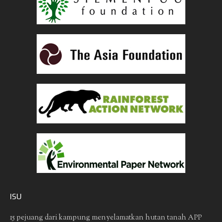
ISU
15 pejuang dari kampung menyelamatkan hutan tanah
APP